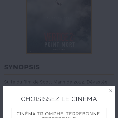
SYNOPSIS
Suite du film de Scott Mann de 2022. Dévastée
par la mort de sa sœur Hunter, Jax (Slater) se lie
d’amitié avec Luce (Thomas), l’intrépide amie de
CHOISISSEZ LE CINÉMA
Hunter. Dans l’espoir de guérir, elles entreprennent
la célèbre traversée sur planches du mont Kwan,
CINÉMA TRIOMPHE, TERREBONNE
en Thaïlande. Après un éboulement soudain, elles