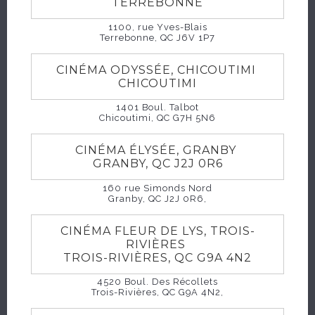
TERREBONNE
se retrouvent piégées sur une passerelle fragile à
900 mètres au-dessus du vide. Jax devra alors
1100, rue Yves-Blais
Terrebonne, QC J6V 1P7
affronter ses peurs les plus profondes, se battre
pour survivre et espérer tourner la page.
CINÉMA ODYSSÉE, CHICOUTIMI
CHICOUTIMI
1401 Boul. Talbot
Chicoutimi, QC G7H 5N6
CINÉMA ÉLYSÉE, GRANBY
HORAIRES
GRANBY, QC J2J 0R6
160 rue Simonds Nord
Granby, QC J2J 0R6,
CINÉMA FLEUR DE LYS, TROIS-
RIVIÈRES
TROIS-RIVIÈRES, QC G9A 4N2
4520 Boul. Des Récollets
Trois-Rivières, QC G9A 4N2,