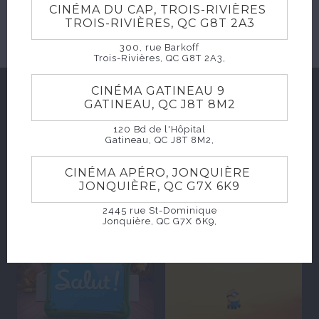
CINÉMA DU CAP, TROIS-RIVIÈRES
ACHETER
TROIS-RIVIÈRES, QC G8T 2A3
300, rue Barkoff
Trois-Rivières, QC G8T 2A3,
CINÉMA GATINEAU 9
SUGGESTIONS
GATINEAU, QC J8T 8M2
120 Bd de l'Hôpital
Gatineau, QC J8T 8M2,
CINÉMA APÉRO, JONQUIÈRE
JONQUIÈRE, QC G7X 6K9
2445 rue St-Dominique
Jonquière, QC G7X 6K9,