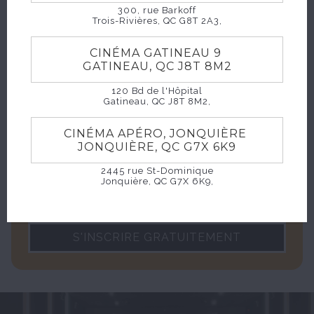
300, rue Barkoff
Trois-Rivières, QC G8T 2A3,
INSCRIVEZ-VOUS À
CINÉMA GATINEAU 9
GATINEAU, QC J8T 8M2
L'INFOLETTRE
120 Bd de l'Hôpital
Gatineau, QC J8T 8M2,
CINÉMA APÉRO, JONQUIÈRE
JONQUIÈRE, QC G7X 6K9
2445 rue St-Dominique
Jonquière, QC G7X 6K9,
S'INSCRIRE GRATUITEMENT