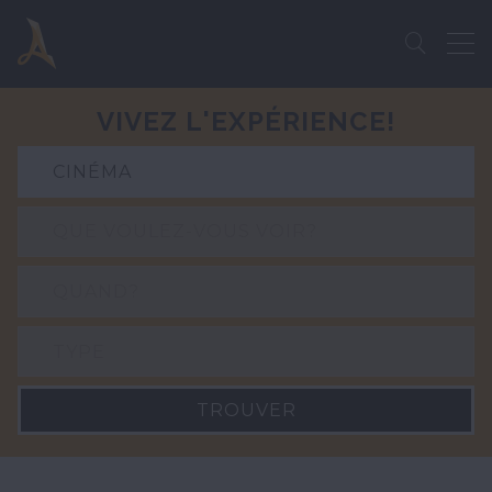
V
I
V
E
Z
L
'
E
X
P
É
R
I
E
N
C
E
!
TROUVER