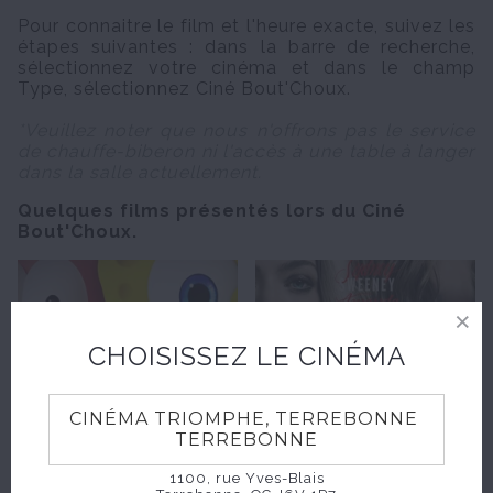
Pour connaitre le film et l'heure exacte, suivez les
étapes suivantes : dans la barre de recherche,
sélectionnez votre cinéma et dans le champ
Type, sélectionnez Ciné Bout'Choux.
*Veuillez noter que nous n'offrons pas le service
de chauffe-biberon ni l'accès à une table à langer
dans la salle actuellement.
Quelques films présentés lors du Ciné
Bout'Choux.
CHOISISSEZ LE CINÉMA
CINÉMA TRIOMPHE, TERREBONNE
TERREBONNE
1100, rue Yves-Blais