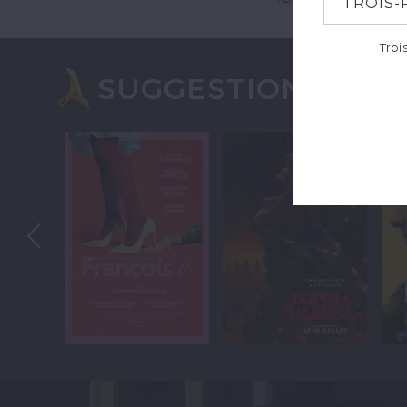
TROIS-
Troi
SUGGESTIONS