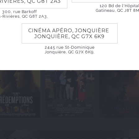
RIVIÈRES, QC G8T 2A3
120 Bd de l'Hôpita
Gatineau, QC J8T 8M
300, rue Barkoff
s-Rivières, QC G8T 2A3,
CINÉMA APÉRO, JONQUIÈRE
JONQUIÈRE, QC G7X 6K9
2445 rue St-Dominique
Jonquière, QC G7X 6K9,