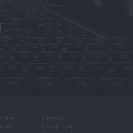
T
omphe
À propos
ssée
Nous joindre