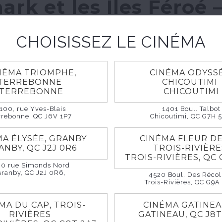
rk et les Îles Féroé 
yaume du bonheur
CHOISISSEZ LE CINÉMA
les Îles Féroé – Le royaume du bonheur
29, 2026
1h 30m
Documentaire
NÉMA TRIOMPHE,
CINÉMA ODYSSÉ
TERREBONNE
CHICOUTIMI
TERREBONNE
CHICOUTIMI
100, rue Yves-Blais
1401 Boul. Talbot
rrebonne, QC J6V 1P7
Chicoutimi, QC G7H 
é Tommy Ferlatte et sa complice Janie Lapointe signe
ssée nordique en Scandinavie, du Danemark aux Îles F
MA ÉLYSÉE, GRANBY
CINÉMA FLEUR DE
arhus, ils explorent des villes où nature, design et q
ANBY, QC J2J 0R6
TROIS-RIVIÈR
TROIS-RIVIÈRES, QC 
ent. Cap ensuite sur les Îles Féroé, un archipel mythiq
60 rue Simonds Nord
laises vertigineuses et la nature brute dictent le ryth
Granby, QC J2J 0R6,
4520 Boul. Des Récol
Trois-Rivières, QC G9A
sages spectaculaires et rencontres humaines, mêlant
, ce film explore une question universelle : qu’est-ce
MA DU CAP, TROIS-
CINÉMA GATINE
nt heureux ? Un film de Tommy Ferlatte et Janie Lapo
RIVIÈRES
GATINEAU, QC J8