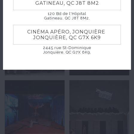
GATINEAU, QC J8T 8M2
120 Bd de l'Hôpital
Gatineau, QC J8T 8M2,
CINÉMA APÉRO, JONQUIÈRE
JONQUIÈRE, QC G7X 6K9
2445 rue St-Dominique
Jonquière, QC G7X 6K9,