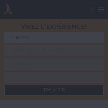
V
I
V
E
Z
L
'
E
X
P
É
R
I
E
N
C
E
!
TROUVER