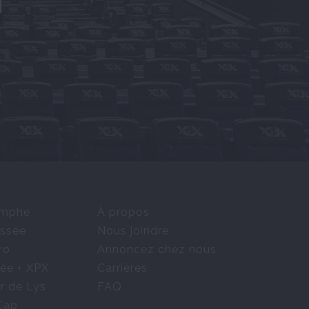
T
omphe
À propos
ssée
Nous joindre
ro
Annoncez chez nous
ée + XPX
Carrières
r de Lys
FAQ
Cap