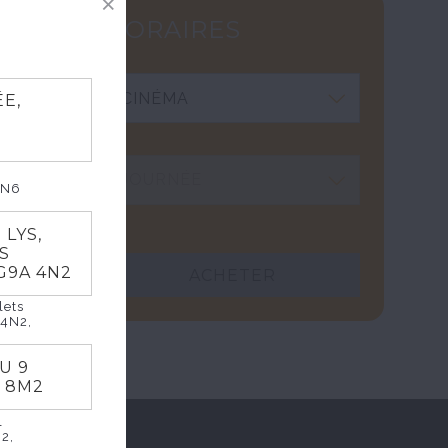
HORAIRES
E,
5N6
ns,
sa
 LYS,
rd, le
ES
G9A 4N2
te
ACHETER
lets
 4N2,
AU 9
T 8M2
l
2,