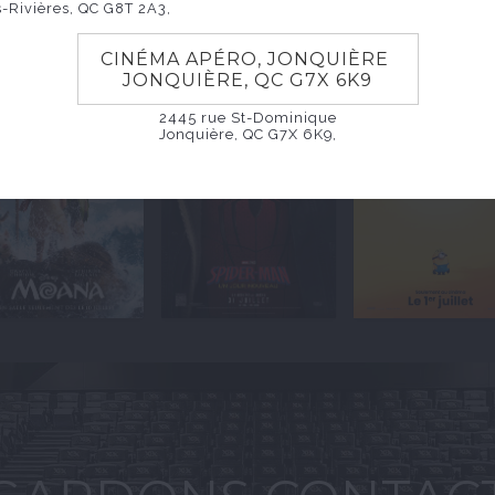
s-Rivières, QC G8T 2A3,
CINÉMA APÉRO, JONQUIÈRE
JONQUIÈRE, QC G7X 6K9
2445 rue St-Dominique
Jonquière, QC G7X 6K9,