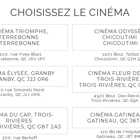
e tu seras libre
CHOISISSEZ LE CINÉMA
Free
026
1h 30m
Drame
NÉMA TRIOMPHE,
CINÉMA ODYSSÉ
TERREBONNE
CHICOUTIMI
TERREBONNE
CHICOUTIMI
100, rue Yves-Blais
1401 Boul. Talbot
rrebonne, QC J6V 1P7
Chicoutimi, QC G7H 
ntemps 2002. Forcée de se marier à un homme de 65 a
uit son pays pour Montréal. Mais sa liberté a un prix : 
MA ÉLYSÉE, GRANBY
CINÉMA FLEUR DE
ur épouser son cousin resté à Kaboul. Quinze ans plus ta
ANBY, QC J2J 0R6
TROIS-RIVIÈR
TROIS-RIVIÈRES, QC 
ace. Zarmina refuse le même destin pour sa fille. Sa lut
60 rue Simonds Nord
e transforme en tragédie.
Granby, QC J2J 0R6,
4520 Boul. Des Récol
Trois-Rivières, QC G9A
MA DU CAP, TROIS-
CINÉMA GATINE
RIVIÈRES
GATINEAU, QC J8
RIVIÈRES, QC G8T 2A3
120 Bd de l'Hôpita
Gatineau, QC J8T 8M
300, rue Barkoff