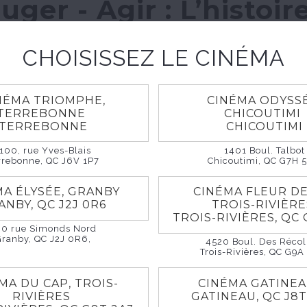
Juger - Agir : L’histoir
JOC au Québ
CHOISISSEZ LE CINÉMA
- Agir : L’histoire de la JOC au Québ
26
1h 10m
Documentaire
NÉMA TRIOMPHE,
CINÉMA ODYSSÉ
TERREBONNE
CHICOUTIMI
TERREBONNE
CHICOUTIMI
100, rue Yves-Blais
1401 Boul. Talbot
rrebonne, QC J6V 1P7
Chicoutimi, QC G7H 
moignages touchants, des archives cinématographique
inédites provenant de la BAnQ, et le regard croisé
MA ÉLYSÉE, GRANBY
CINÉMA FLEUR DE
t de militant·es, le documentaire Voir – Juger – Agir :
ANBY, QC J2J 0R6
TROIS-RIVIÈR
TROIS-RIVIÈRES, QC 
JOC au Québec retrace près d’un siècle d’engagement
60 rue Simonds Nord
eunesse ouvrière catholique, la JOC. Des sous-sols d’ég
Granby, QC J2J 0R6,
4520 Boul. Des Récol
Trois-Rivières, QC G9A
res, des cercles d’éducation populaire aux mobilisatio
lm retrace le parcours de ce mouvement qui a donné la
MA DU CAP, TROIS-
CINÉMA GATINE
ation souvent marginalisée par l’élite cléricale, politi
RIVIÈRES
GATINEAU, QC J8