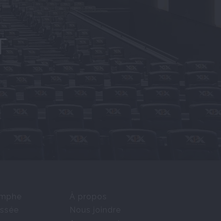
T
omphe
À propos
ssée
Nous joindre