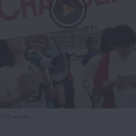
BANDE-ANNONCE
la JOC au Qbc