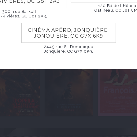
RIVIÈRES, QC G8T 2A3
120 Bd de l'Hôpita
Gatineau, QC J8T 8M
300, rue Barkoff
s-Rivières, QC G8T 2A3,
CINÉMA APÉRO, JONQUIÈRE
JONQUIÈRE, QC G7X 6K9
2445 rue St-Dominique
Jonquière, QC G7X 6K9,