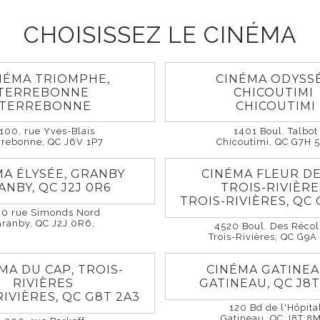
oi et la Toscane
CHOISISSEZ LE CINÉMA
scany
6
1h 45m
Comédie sentimentale
NÉMA TRIOMPHE,
CINÉMA ODYSSÉ
TERREBONNE
CHICOUTIMI
TERREBONNE
CHICOUTIMI
100, rue Yves-Blais
1401 Boul. Talbot
etite sirène, La couleur pourpre) interprète le rôle d’A
rrebonne, QC J6V 1P7
Chicoutimi, QC G7H 
qui a renoncé à ses rêves de devenir chef et qui navi
MA ÉLYSÉE, GRANBY
CINÉMA FLEUR DE
e en prenant quelques mauvaises décisions. Lorsqu’An
ANBY, QC J2J 0R6
TROIS-RIVIÈR
 son emploi de gardienne de maison (et en même tem
TROIS-RIVIÈRES, QC 
e rencontre fortuite avec Matteo—un bel Italien qui
60 rue Simonds Nord
Granby, QC J2J 0R6,
4520 Boul. Des Récol
 inhabitée en Toscane—va lui donner l’idée de s’envol
Trois-Rivières, QC G9A
tra l’avis de sa meilleure amie, Claire (Aziza Scott de A
MA DU CAP, TROIS-
CINÉMA GATINE
RIVIÈRES
GATINEAU, QC J8
RIVIÈRES, QC G8T 2A3
120 Bd de l'Hôpita
Gatineau, QC J8T 8M