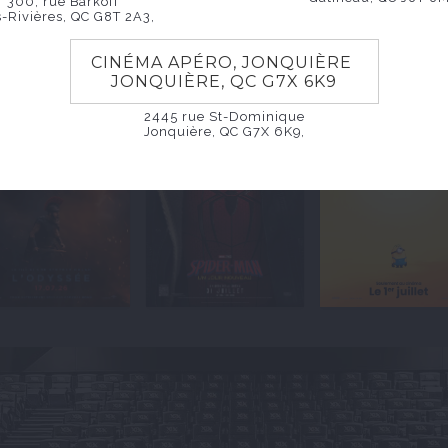
300, rue Barkoff
s-Rivières, QC G8T 2A3,
CINÉMA APÉRO, JONQUIÈRE
JONQUIÈRE, QC G7X 6K9
2445 rue St-Dominique
Jonquière, QC G7X 6K9,