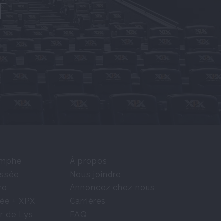
T
omphe
À propos
ssée
Nous joindre
ro
Annoncez chez nous
ée + XPX
Carrières
r de Lys
FAQ