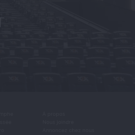
T
omphe
À propos
ssée
Nous joindre
ro
Annoncez chez nous