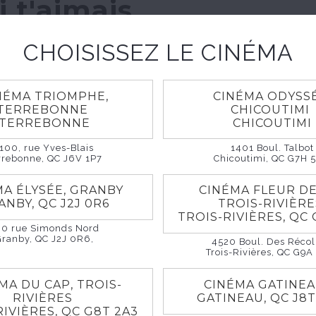
i t'aimais
CHOISISSEZ LE CINÉMA
, 2026
1h 59m
Drame biographique
NÉMA TRIOMPHE,
CINÉMA ODYSSÉ
TERREBONNE
CHICOUTIMI
TERREBONNE
CHICOUTIMI
nées 1970, le couple mythique formé des acteurs Sim
Montand vacille. Si la carrière d’Yves, tant au cinéma 
100, rue Yves-Blais
1401 Boul. Talbot
is été aussi florissante, Simone ne tourne presque plu
rrebonne, QC J6V 1P7
Chicoutimi, QC G7H 
ler à la rédaction de son autobiographie. Dans leur
MA ÉLYSÉE, GRANBY
CINÉMA FLEUR DE
sien ou leur maison de campagne, elle replonge dans
ANBY, QC J2J 0R6
TROIS-RIVIÈR
ux, toujours prégnant, celui de la liaison entre Yves et
TROIS-RIVIÈRES, QC 
60 rue Simonds Nord
urvenue en 1960, ravive la douleur engendrée par les
Granby, QC J2J 0R6,
4520 Boul. Des Récol
lités de son mari. Simone, dont la beauté, aux dires de
Trois-Rivières, QC G9A
tiolée, noie son chagrin et son désarroi dans l’alcool.
ont c’est le grand amour, revient encore et toujours ve
MA DU CAP, TROIS-
CINÉMA GATINE
RIVIÈRES
GATINEAU, QC J8
RIVIÈRES, QC G8T 2A3