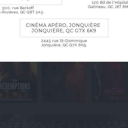
120 Bd de l'Hôpita
Gatineau, QC J8T 8M
300, rue Barkoff
s-Rivières, QC G8T 2A3,
CINÉMA APÉRO, JONQUIÈRE
JONQUIÈRE, QC G7X 6K9
2445 rue St-Dominique
Jonquière, QC G7X 6K9,