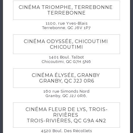
niveau d'anglais plus qu’approximatif, rien ne les
CINÉMA TRIOMPHE, TERREBONNE
prédestinait à devenir des agents qui comptent
TERREBONNE
en NBA. Inspiré d’une histoire vraie, ce film
1100, rue Yves-Blais
raconte le parcours de deux outsiders qui, grâce à
Terrebonne, QC J6V 1P7
leur passion absolue pour le basket et leur amitié
CINÉMA ODYSSÉE, CHICOUTIMI
indéfectible, ont bravé tous les obstacles pour
CHICOUTIMI
réaliser leur Rêve Américain.
1401 Boul. Talbot
Chicoutimi, QC G7H 5N6
CINÉMA ÉLYSÉE, GRANBY
GRANBY, QC J2J 0R6
HORAIRES
160 rue Simonds Nord
Granby, QC J2J 0R6,
CINÉMA FLEUR DE LYS, TROIS-
RIVIÈRES
TROIS-RIVIÈRES, QC G9A 4N2
4520 Boul. Des Récollets