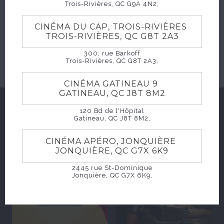
Trois-Rivières, QC G9A 4N2,
CINÉMA DU CAP, TROIS-RIVIÈRES
TROIS-RIVIÈRES, QC G8T 2A3
ACHETER
300, rue Barkoff
Trois-Rivières, QC G8T 2A3,
CINÉMA GATINEAU 9
GATINEAU, QC J8T 8M2
SUGGESTIONS
120 Bd de l'Hôpital
Gatineau, QC J8T 8M2,
CINÉMA APÉRO, JONQUIÈRE
JONQUIÈRE, QC G7X 6K9
2445 rue St-Dominique
Jonquière, QC G7X 6K9,