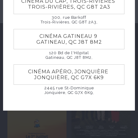
CINÉMA DU CAP, TROIS-RIVIÈRES
TROIS-RIVIÈRES, QC G8T 2A3
300, rue Barkoff
Trois-Rivières, QC G8T 2A3,
CINÉMA GATINEAU 9
SUGGESTIONS
GATINEAU, QC J8T 8M2
120 Bd de l'Hôpital
Gatineau, QC J8T 8M2,
CINÉMA APÉRO, JONQUIÈRE
JONQUIÈRE, QC G7X 6K9
2445 rue St-Dominique
Jonquière, QC G7X 6K9,