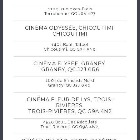
exponentiellement plus difficiles lorsqu'ils se
1100, rue Yves-Blais
retrouvent face à cette toute nouvelle menace
Terrebonne, QC J6V 1P7
pour le temps de jeu.
CINÉMA ODYSSÉE, CHICOUTIMI
CHICOUTIMI
1401 Boul. Talbot
Chicoutimi, QC G7H 5N6
HORAIRES
CINÉMA ÉLYSÉE, GRANBY
GRANBY, QC J2J 0R6
160 rue Simonds Nord
Granby, QC J2J 0R6,
CINÉMA FLEUR DE LYS, TROIS-
RIVIÈRES
TROIS-RIVIÈRES, QC G9A 4N2
4520 Boul. Des Récollets
Trois-Rivières, QC G9A 4N2,
ACHETER