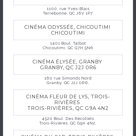
L’arrivée d’un autre visiteur, invité par son père,
1100, rue Yves-Blais
entraîne la révélation d’un secret de famille
Terrebonne, QC J6V 1P7
d’autant plus surprenant.
CINÉMA ODYSSÉE, CHICOUTIMI
CHICOUTIMI
1401 Boul. Talbot
Chicoutimi, QC G7H 5N6
HORAIRES
CINÉMA ÉLYSÉE, GRANBY
GRANBY, QC J2J 0R6
160 rue Simonds Nord
Granby, QC J2J 0R6,
CINÉMA FLEUR DE LYS, TROIS-
RIVIÈRES
TROIS-RIVIÈRES, QC G9A 4N2
4520 Boul. Des Récollets
Trois-Rivières, QC G9A 4N2,
ACHETER