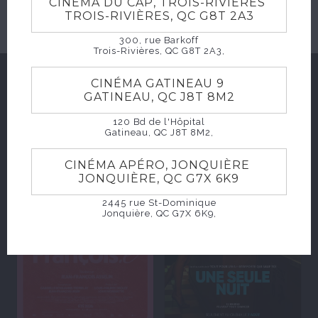
CINÉMA DU CAP, TROIS-RIVIÈRES
TROIS-RIVIÈRES, QC G8T 2A3
300, rue Barkoff
Trois-Rivières, QC G8T 2A3,
CINÉMA GATINEAU 9
SUGGESTIONS
GATINEAU, QC J8T 8M2
120 Bd de l'Hôpital
Gatineau, QC J8T 8M2,
CINÉMA APÉRO, JONQUIÈRE
JONQUIÈRE, QC G7X 6K9
2445 rue St-Dominique
Jonquière, QC G7X 6K9,