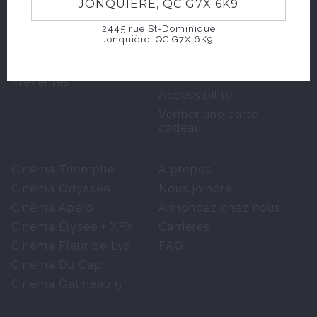
JONQUIÈRE, QC G7X 6K9
Horaires et films
Groupes scolaires
2445 rue St-Dominique
Jonquière, QC G7X 6K9,
Événements
Fêtes d'enfants
Carte Grandiose
Événements
corporatifs
Préventes
Accessibilité
Vérifier une carte
cadeau
Cinéma Triomphe
À propos
Cinéma Odyssée
Nous joindre
Cinéma Apéro
Annoncez chez nous
Cinéma Élysée + XPX
Carrières
Cinéma Fleur de Lys
FAQ
Cinéma Du Cap
Cinéma Gatineau 9