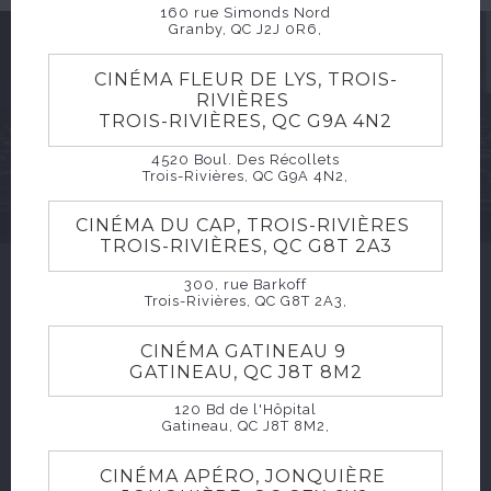
160 rue Simonds Nord
Granby, QC J2J 0R6,
CINÉMA FLEUR DE LYS, TROIS-
GARDONS CONTACT
RIVIÈRES
TROIS-RIVIÈRES, QC G9A 4N2
4520 Boul. Des Récollets
Trois-Rivières, QC G9A 4N2,
CINÉMA DU CAP, TROIS-RIVIÈRES
TROIS-RIVIÈRES, QC G8T 2A3
300, rue Barkoff
Trois-Rivières, QC G8T 2A3,
CINÉMA GATINEAU 9
GATINEAU, QC J8T 8M2
120 Bd de l'Hôpital
Gatineau, QC J8T 8M2,
CINÉMA APÉRO, JONQUIÈRE