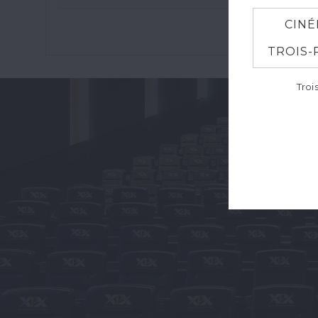
CINÉ
TROIS-
Troi