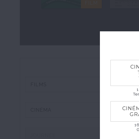
FILM
FILM
CI
1
Te
CINÉ
GR
1