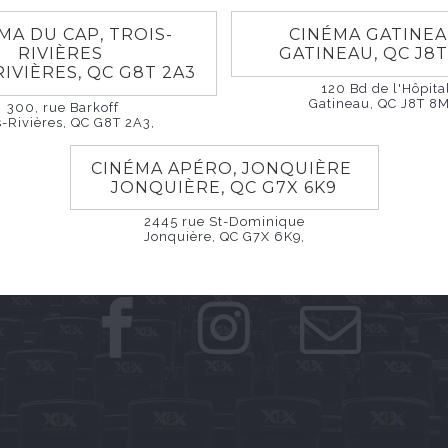
MA DU CAP, TROIS-
CINÉMA GATINE
RIVIÈRES
GATINEAU, QC J8
RIVIÈRES, QC G8T 2A3
120 Bd de l'Hôpita
Gatineau, QC J8T 8M
300, rue Barkoff
s-Rivières, QC G8T 2A3,
CINÉMA APÉRO, JONQUIÈRE
JONQUIÈRE, QC G7X 6K9
GARDONS CONTAC
2445 rue St-Dominique
Jonquière, QC G7X 6K9,