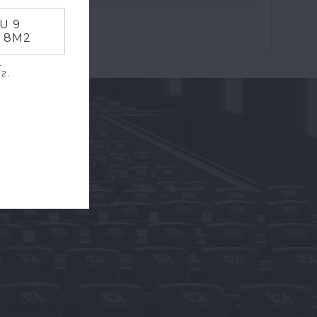
AU 9
T 8M2
l
2,
T