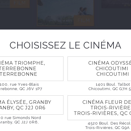
FILM
FILM
CHOISISSEZ LE CINÉMA
NÉMA TRIOMPHE,
CINÉMA ODYSSÉ
TERREBONNE
CHICOUTIMI
TERREBONNE
CHICOUTIMI
100, rue Yves-Blais
1401 Boul. Talbot
rrebonne, QC J6V 1P7
Chicoutimi, QC G7H 
MA ÉLYSÉE, GRANBY
CINÉMA FLEUR DE
ANBY, QC J2J 0R6
TROIS-RIVIÈR
TROIS-RIVIÈRES, QC 
60 rue Simonds Nord
Granby, QC J2J 0R6,
4520 Boul. Des Récol
Trois-Rivières, QC G9A