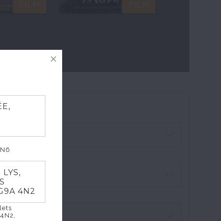
FILM
FILM
E,
5N6
 LYS,
ES
G9A 4N2
lets
 4N2,