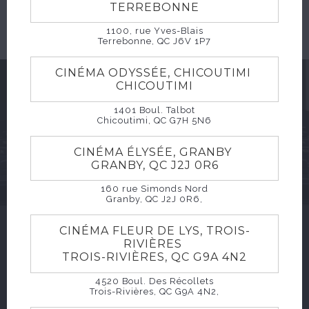
There are no film sessions available for the
TERREBONNE
selected film Les Furies
1100, rue Yves-Blais
Terrebonne, QC J6V 1P7
CINÉMA ODYSSÉE, CHICOUTIMI
CHICOUTIMI
GARDONS CONTACT
1401 Boul. Talbot
Chicoutimi, QC G7H 5N6
CINÉMA ÉLYSÉE, GRANBY
GRANBY, QC J2J 0R6
160 rue Simonds Nord
Granby, QC J2J 0R6,
CINÉMA FLEUR DE LYS, TROIS-
RIVIÈRES
TROIS-RIVIÈRES, QC G9A 4N2
4520 Boul. Des Récollets
Trois-Rivières, QC G9A 4N2,