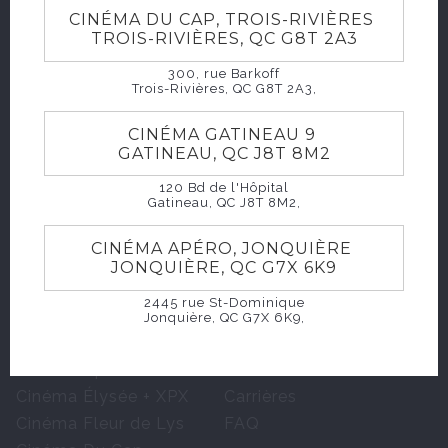
CINÉMA DU CAP, TROIS-RIVIÈRES
TROIS-RIVIÈRES, QC G8T 2A3
300, rue Barkoff
Trois-Rivières, QC G8T 2A3,
Horaires et films
Groupes scolaires
CINÉMA GATINEAU 9
Événements
Fêtes d'enfants
GATINEAU, QC J8T 8M2
Carte Grandiose
Événements
corporatifs
120 Bd de l'Hôpital
Préventes
Gatineau, QC J8T 8M2,
Accessibilité
Vérifier une carte
CINÉMA APÉRO, JONQUIÈRE
cadeau
JONQUIÈRE, QC G7X 6K9
2445 rue St-Dominique
Cinéma Triomphe
À propos
Jonquière, QC G7X 6K9,
Cinéma Odyssée
Nous joindre
Cinéma Apéro
Annoncez chez nous
Cinéma Élysée + XPX
Carrières
Cinéma Fleur de Lys
FAQ